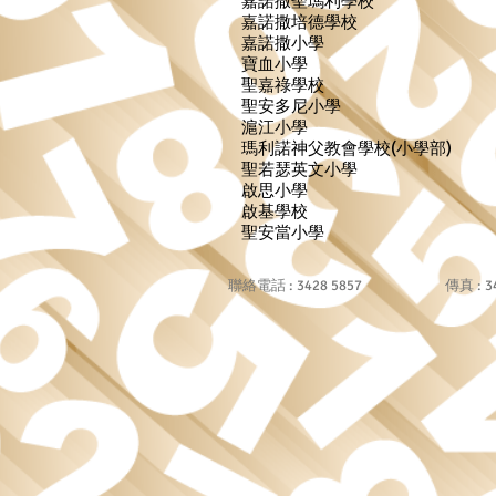
嘉諾撒聖瑪利學校
嘉諾撒培德學校
嘉諾撒小學
寶血小學
聖嘉祿學校
聖安多尼小學
滬江小學
瑪利諾神父教會學校(小學部)
聖若瑟英文小學
啟思小學
啟基學校
聖安當小學
​聯絡電話 : 3428 5857
​傳真 : 3